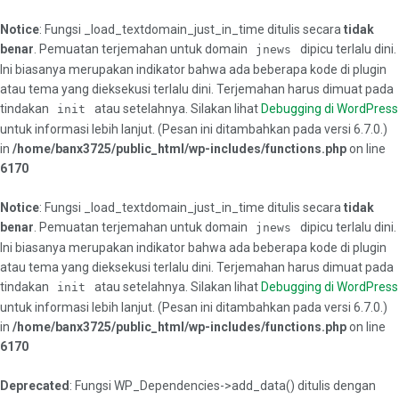
Notice
: Fungsi _load_textdomain_just_in_time ditulis secara
tidak
benar
. Pemuatan terjemahan untuk domain
dipicu terlalu dini.
jnews
Ini biasanya merupakan indikator bahwa ada beberapa kode di plugin
atau tema yang dieksekusi terlalu dini. Terjemahan harus dimuat pada
tindakan
atau setelahnya. Silakan lihat
Debugging di WordPress
init
untuk informasi lebih lanjut. (Pesan ini ditambahkan pada versi 6.7.0.)
in
/home/banx3725/public_html/wp-includes/functions.php
on line
6170
Notice
: Fungsi _load_textdomain_just_in_time ditulis secara
tidak
benar
. Pemuatan terjemahan untuk domain
dipicu terlalu dini.
jnews
Ini biasanya merupakan indikator bahwa ada beberapa kode di plugin
atau tema yang dieksekusi terlalu dini. Terjemahan harus dimuat pada
tindakan
atau setelahnya. Silakan lihat
Debugging di WordPress
init
untuk informasi lebih lanjut. (Pesan ini ditambahkan pada versi 6.7.0.)
in
/home/banx3725/public_html/wp-includes/functions.php
on line
6170
Deprecated
: Fungsi WP_Dependencies->add_data() ditulis dengan