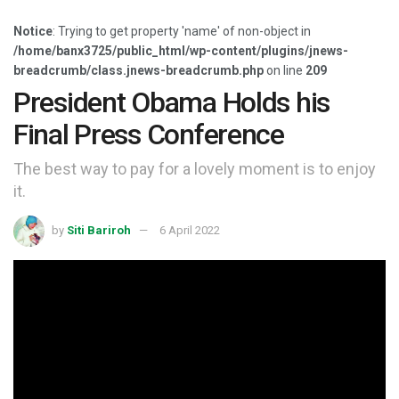
Notice
: Trying to get property 'name' of non-object in
/home/banx3725/public_html/wp-content/plugins/jnews-
breadcrumb/class.jnews-breadcrumb.php
on line
209
President Obama Holds his
Final Press Conference
The best way to pay for a lovely moment is to enjoy
it.
by
Siti Bariroh
6 April 2022