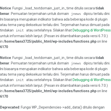
Notice
: Fungsi _load_textdomain_just_in_time ditulis secara
tidak
benar
. Pemuatan terjemahan untuk domain
dipicu terlalu dini.
jnews
Ini biasanya merupakan indikator bahwa ada beberapa kode di plugin
atau tema yang dieksekusi terlalu dini. Terjemahan harus dimuat pada
tindakan
atau setelahnya. Silakan lihat
Debugging di WordPress
init
untuk informasi lebih lanjut. (Pesan ini ditambahkan pada versi 6.7.0.)
in
/home/banx3725/public_html/wp-includes/functions.php
on line
6170
Notice
: Fungsi _load_textdomain_just_in_time ditulis secara
tidak
benar
. Pemuatan terjemahan untuk domain
dipicu terlalu dini.
jnews
Ini biasanya merupakan indikator bahwa ada beberapa kode di plugin
atau tema yang dieksekusi terlalu dini. Terjemahan harus dimuat pada
tindakan
atau setelahnya. Silakan lihat
Debugging di WordPress
init
untuk informasi lebih lanjut. (Pesan ini ditambahkan pada versi 6.7.0.)
in
/home/banx3725/public_html/wp-includes/functions.php
on line
6170
Deprecated
: Fungsi WP_Dependencies->add_data() ditulis dengan